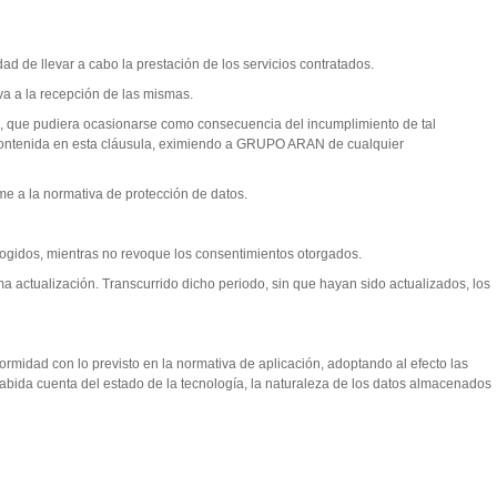
ad de llevar a cabo la prestación de los servicios contratados.
va a la recepción de las mismas.
cto, que pudiera ocasionarse como consecuencia del incumplimiento de tal
ón contenida en esta cláusula, eximiendo a GRUPO ARAN de cualquier
e a la normativa de protección de datos.
cogidos, mientras no revoque los consentimientos otorgados.
ma actualización. Transcurrido dicho periodo, sin que hayan sido actualizados, los
rmidad con lo previsto en la normativa de aplicación, adoptando al efecto las
habida cuenta del estado de la tecnología, la naturaleza de los datos almacenados