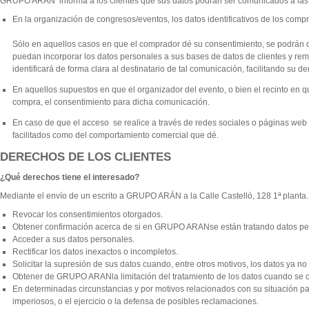
GRUPO ARÁN
informa a los clientes que sus datos podrán ser comunicados a las
En la organización de congresos/eventos, los datos identificativos de los compr
Sólo en aquellos casos en que el comprador dé su consentimiento, se podrán co
puedan incorporar los datos personales a sus bases de datos de clientes y remi
identificará de forma clara al destinatario de tal comunicación, facilitando su d
En aquellos supuestos en que el organizador del evento, o bien el recinto en q
compra, el consentimiento para dicha comunicación.
En caso de que el acceso
se realice a través de redes sociales o páginas we
facilitados como del comportamiento comercial que dé.
DERECHOS DE LOS CLIENTES
¿Qué derechos tiene el interesado?
Mediante el envío de un escrito a GRUPO ARÁN a la
Calle Castelló, 128 1ª plant
Revocar los consentimientos otorgados.
Obtener confirmación acerca de si en GRUPO ARANse están tratando datos per
Acceder a sus datos personales.
Rectificar los datos inexactos o incompletos.
Solicitar la supresión de sus datos cuando, entre otros motivos, los datos ya n
Obtener de GRUPO ARANla limitación del tratamiento de los datos cuando se cu
En determinadas circunstancias y por motivos relacionados con su situación par
imperiosos, o el ejercicio o la defensa de posibles reclamaciones.