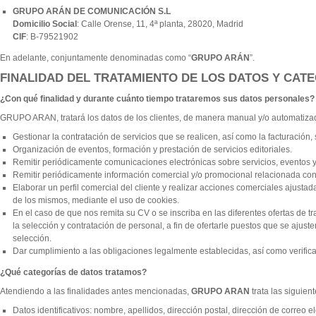
GRUPO ARÁN DE COMUNICACIÓN S.L
Domicilio Social
:
Calle
Orense,
11, 4ª planta, 28020, Madrid
CIF
: B-79521902
En adelante, conjuntamente denominadas como “
GRUPO ARÁN
”.
FINALIDAD DEL TRATAMIENTO DE LOS DATOS Y CAT
¿Con qué finalidad y durante cuánto tiempo trataremos sus datos personales?
GRUPO ARAN
, tratará los datos de los clientes, de manera manual y/o automatizad
Gestionar la contratación de servicios que se realicen, así como la facturación,
Organización de eventos, formación y prestación de servicios editoriales.
Remitir periódicamente comunicaciones electrónicas sobre servicios, eventos y 
Remitir periódicamente información comercial y/o promocional relacionada con el
Elaborar un perfil comercial del cliente y realizar acciones comerciales ajusta
de los mismos, mediante el uso de cookies.
En el caso de que nos remita su CV o se inscriba en las diferentes ofertas de t
la selección y contratación de personal, a fin de ofertarle puestos que se ajust
selección.
Dar cumplimiento a las obligaciones legalmente establecidas, así como verifica
¿Qué categorías de datos tratamos?
Atendiendo a las finalidades antes mencionadas,
GRUPO ARAN
trata las siguien
Datos identificativos: nombre, apellidos, dirección postal, dirección de correo el