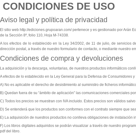
CONDICIONES DE USO
Aviso legal y política de privacidad
El sitio web http://ediciones.grupoaran.com/ pertenece y es gestionado por Arán Ed
de la Sección 8º, folio 110, Hoja M-74338.
A los efectos de lo establecido en la Ley 34/2002, de 11 de julio, de servicios 
dirección postal, a través de nuestro formulario de contacto, o mediante nuestr
Condiciones de compra y devoluciones
La adquisición y la descarga, voluntarias, de nuestros productos informáticos con
A efectos de lo establecido en la Ley General para la Defensa de Consumidores y 
A) No es aplicable el derecho de desistimiento al suministro de ficheros informát
B) Quedan fuera de su “ámbito de aplicación” las comunicaciones comerciales por ví
C) Todos los precios
se muestran con IVA incluido. Estos precios son válidos salvo 
D) Se entenderá que los productos son conformes con el contrato siempre que sea
E) La adquisición de nuestros productos no conlleva obligaciones de instalación in
F) Los libros digitales adquiridos se podrán visualizar a través de nuestro progr
pdf del libro.