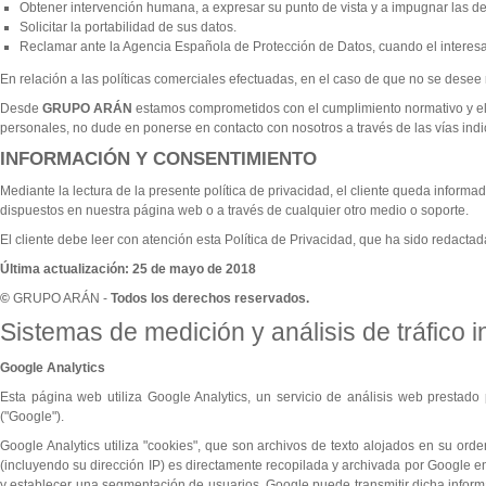
Obtener intervención humana, a expresar su punto de vista y a impugnar las
Solicitar la portabilidad de sus datos.
Reclamar ante la Agencia Española de Protección de Datos, cuando el intere
En relación a las políticas comerciales efectuadas, en el caso de que no se desee r
Desde
GRUPO ARÁN
estamos comprometidos con el cumplimiento normativo y el r
personales, no dude en ponerse en contacto con nosotros a través de las vías ind
INFORMACIÓN Y CONSENTIMIENTO
Mediante la lectura de la presente política de privacidad, el cliente queda info
dispuestos en nuestra página web o a través de cualquier otro medio o soporte.
El cliente debe leer con atención esta Política de Privacidad, que ha sido redacta
Última actualización: 25 de mayo de 2018
©
GRUPO ARÁN -
Todos los derechos reservados.
Sistemas de medición y análisis de tráfico 
Google Analytics
Esta página web utiliza Google Analytics, un servicio de análisis web prestad
("Google").
Google Analytics utiliza "cookies", que son archivos de texto alojados en su ord
(incluyendo su dirección IP) es directamente recopilada y archivada por Google en
y establecer una segmentación de usuarios. Google puede transmitir dicha informa