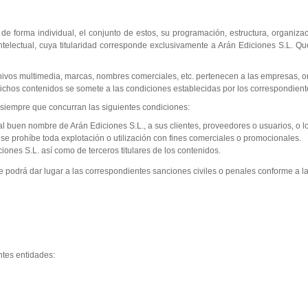
de forma individual, el conjunto de estos, su programación, estructura, organiza
ntelectual, cuya titularidad corresponde exclusivamente a Arán Ediciones S.L. Q
rchivos multimedia, marcas, nombres comerciales, etc. pertenecen a las empresas,
dichos contenidos se somete a las condiciones establecidas por los correspondiente
b siempre que concurran las siguientes condiciones:
l buen nombre de Arán Ediciones S.L., a sus clientes, proveedores o usuarios, o lo
se prohíbe toda explotación o utilización con fines comerciales o promocionales.
iones S.L. así como de terceros titulares de los contenidos.
que podrá dar lugar a las correspondientes sanciones civiles o penales conforme a la
ntes entidades: