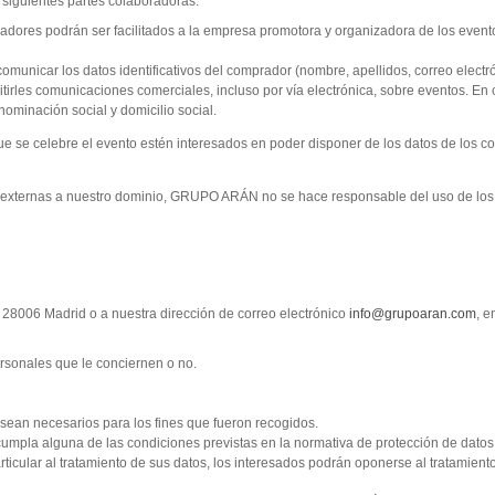
 siguientes partes colaboradoras:
adores podrán ser facilitados a la empresa promotora y organizadora de los eventos
municar los datos identificativos del comprador (nombre, apellidos, correo electr
tirles comunicaciones comerciales, incluso por vía electrónica, sobre eventos. En 
enominación social y domicilio social.
ue se celebre el evento estén interesados en poder disponer de los datos de los co
b externas a nuestro dominio, GRUPO ARÁN no se hace responsable del uso de los 
a. 28006 Madrid
o a nuestra dirección de correo electrónico
info@grupoaran.com
, e
sonales que le conciernen o no.
o sean necesarios para los fines que fueron recogidos.
mpla alguna de las condiciones previstas en la normativa de protección de datos
ticular al tratamiento de sus datos, los interesados podrán oponerse al tratamien