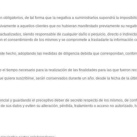
bligatorios, de tal forma que la negativa a suministrarlos supondrá la imposibilid
usivamente a aquellos clientes que no hubieran manifestado previamente su negati
 actualizados, siendo responsable de cualquier daño o perjuicio, directo o indire
ar con el consentimiento de los mismos y se compromete a trasladarle la informaci
ste hecho, adoptando las medidas de diligencia debida que correspondan, conform
l tiempo necesario para la realización de las finalidades para las que fueron re
que quiera suscribirse, serán conservados durante un año, desde la fecha de la últi
ncial y guardando el preceptivo deber de secreto respecto de los mismos, de confo
de sus datos y eviten su alteración, pérdida, tratamiento o acceso no autorizado, 