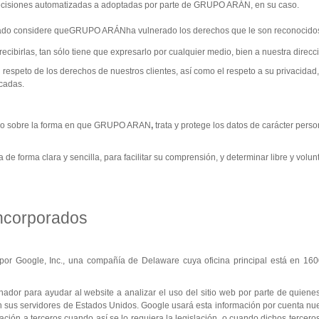
 decisiones automatizadas a adoptadas por parte de GRUPO ARÁN, en su caso.
sado considere queGRUPO ARÁNha vulnerado los derechos que le son reconocidos p
ecibirlas, tan sólo tiene que expresarlo por cualquier medio, bien a nuestra direcci
espeto de los derechos de nuestros clientes, así como el respeto a su privacidad,
icadas.
rmado sobre la forma en que GRUPO ARAN
,
trata y protege los datos de carácter perso
da de forma clara y sencilla, para facilitar su comprensión, y determinar libre y v
incorporados
o por Google, Inc., una compañía de Delaware cuya oficina principal está en 1
enador para ayudar al website a analizar el uso del sitio web por parte de quien
 sus servidores de Estados Unidos. Google usará esta información por cuenta nuestr
ción a terceros cuando así se lo requiera la legislación, o cuando dichos tercero