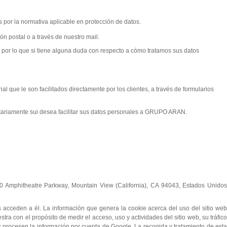
or la normativa aplicable en protección de datos.
ón postal o a través de nuestro mail.
 por lo que si tiene alguna duda con respecto a cómo tratamos sus datos
nal que le son facilitados directamente por los clientes, a través de formularios
oluntariamente sui desea facilitar sus datos personales a GRUPO ARAN.
600 Amphitheatre Parkway, Mountain View (California), CA 94043, Estados Unidos
es acceden a él. La información que genera la cookie acerca del uso del sitio web
a con el propósito de medir el acceso, uso y actividades del sitio web, su tráfico
s procesen la información por cuenta de Google. La recogida y tratamiento de esta