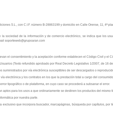
iciones S.L., con C.I.F. número B-28863199 y domicilio en Calle Orense, 11, 4ª pla
de la sociedad de la información y de comercio electrónico, se indica que los usu
o email soporteweb@grupoaran.com
llevan el consentimiento y la aceptación conforme establecen el Código Civil y el
Usuarios (Texto refundido aprobado por Real Decreto Legislativo 1/2007, de 16 de
icos suministrados por vía electrónica susceptibles de ser descargados o reproduc
a electrónica y los contratos en los que la prestación total a cargo del consumidor
error tipográfico o de plataforma, en cuyo caso se procederá a subsanar el error.
n aptos para los usos a que ordinariamente se destinen los productos del mismo t
formática por nuestra parte.
ama exclusivo que incorpora buscador, marcapáginas, búsqueda por capítulos, por t