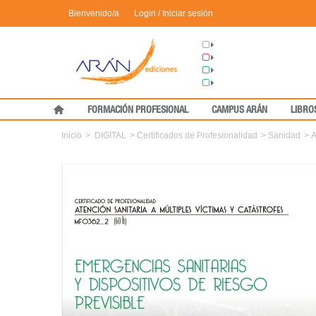
Bienvenido/a
Login / Iniciar sesión
Grupo Arán
Congresos
Formación
Medical Press
FORMACIÓN PROFESIONAL
CAMPUS ARÁN
LIBRO
Inicio
>
DIGITAL
>
Certificados de Profesionalidad
>
Sanidad
>
A