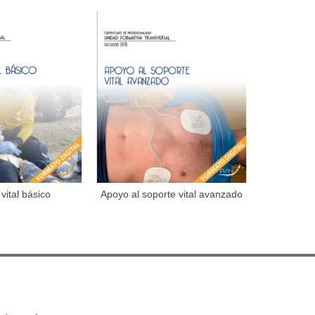
vital básico
Apoyo al soporte vital avanzado
Técnicas d
dir al carrito
Añadir al carrito