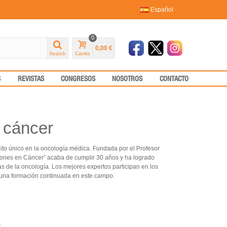
Español
0
0,00 €
Search
Carrito
S
REVISTAS
CONGRESOS
NOSOTROS
CONTACTO
 cáncer
to único en la oncología médica. Fundada por el Profesor
iones en Cáncer” acaba de cumplir 30 años y ha logrado
s de la oncología. Los mejores expertos participan en los
r una formación continuada en este campo.
r