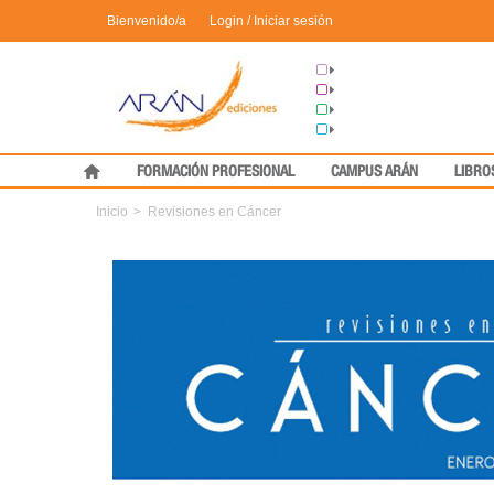
Bienvenido/a
Login / Iniciar sesión
Grupo Arán
Congresos
Formación
Medical Press
FORMACIÓN PROFESIONAL
CAMPUS ARÁN
LIBRO
Inicio
>
Revisiones en Cáncer