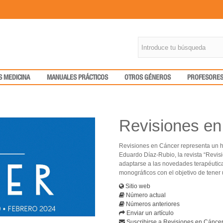
S MEDICINA
MANUALES PRÁCTICOS
OTROS GÉNEROS
PROFESORE
Revisiones en
Revisiones en Cáncer representa un hi
Eduardo Díaz-Rubio, la revista “Revis
adaptarse a las novedades terapéutica
monográficos con el objetivo de tene
Sitio web
Número actual
Números anteriores
Enviar un artículo
Suscribirse a Revisiones en Cánce