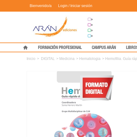
Bienvenido/a
Login / Iniciar sesión
Grupo Arán
Congresos
Formación
Medical Press
FORMACIÓN PROFESIONAL
CAMPUS ARÁN
LIBRO
Inicio
>
DIGITAL
>
Medicina
>
Hematologia
>
Hemofilia. Guía rá