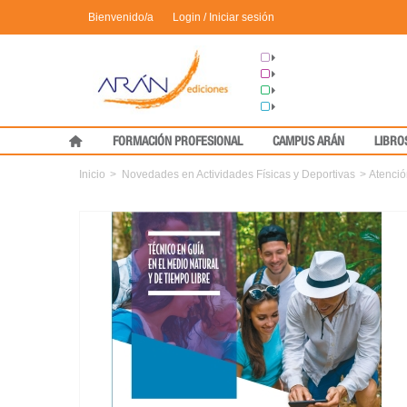
Bienvenido/a
Login / Iniciar sesión
Grupo Arán
Congresos
Formación
Medical Press
FORMACIÓN PROFESIONAL
CAMPUS ARÁN
LIBRO
Inicio
>
Novedades en Actividades Físicas y Deportivas
>
Atenció