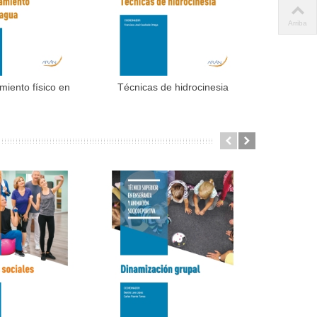
Arriba
miento físico en
Técnicas de hidrocinesia
Control po
dir al carrito
Añadir al carrito
el...
(TSAF)