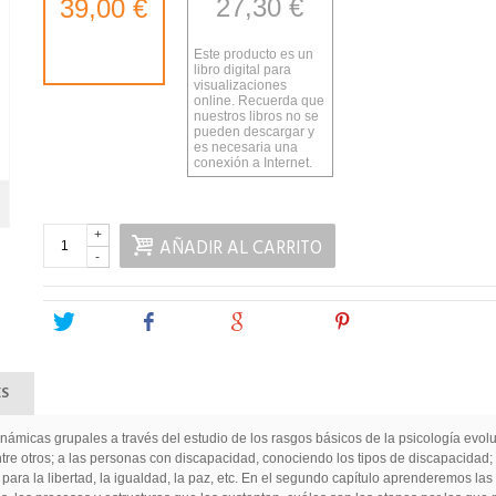
27,30 €
39,00 €
Este producto es un
libro digital para
visualizaciones
online. Recuerda que
nuestros libros no se
pueden descargar y
es necesaria una
conexión a Internet.
+
AÑADIR AL CARRITO
-
Tweet
Share
Google+
Pinterest
ES
dinámicas grupales a través del estudio de los rasgos básicos de la psicología evol
tre otros; a las personas con discapacidad, conociendo los tipos de discapacidad; a
n para la libertad, la igualdad, la paz, etc. En el segundo capítulo aprenderemos las