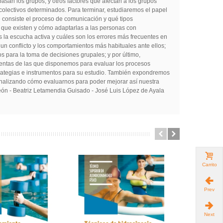
asan los grupos, y otros factores que afectan a los grupos
olectivos determinados. Para terminar, estudiaremos el papel
 consiste el proceso de comunicación y qué tipos
as que existen y cómo adaptarlas a las personas con
s la escucha activa y cuáles son los errores más frecuentes en
 un conflicto y los comportamientos más habituales ante ellos;
s para la toma de decisiones grupales; y por último,
mientas de las que disponemos para evaluar los procesos
trategias e instrumentos para su estudio. También expondremos
s analizando cómo evaluarnos para poder mejorar así nuestra
eón - Beatriz Letamendia Guisado - José Luis López de Ayala
Carrito
Prev
Next