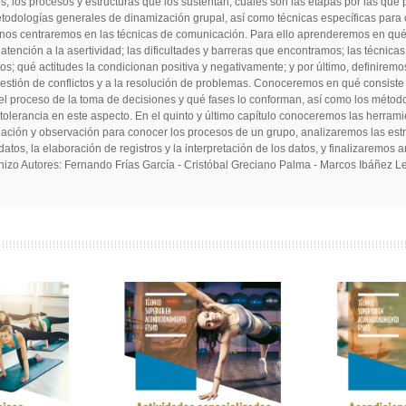
 los procesos y estructuras que los sustentan, cuáles son las etapas por las que p
dologías generales de dinamización grupal, así como técnicas específicas para c
lo nos centraremos en las técnicas de comunicación. Para ello aprenderemos en qué
atención a la asertividad; las dificultades y barreras que encontramos; las técnic
s; qué actitudes la condicionan positiva y negativamente; y por último, definiremo
 gestión de conflictos y a la resolución de problemas. Conoceremos en qué consiste
del proceso de la toma de decisiones y qué fases lo conforman, así como los método
a tolerancia en este aspecto. En el quinto y último capítulo conoceremos las herra
gación y observación para conocer los procesos de un grupo, analizaremos las es
atos, la elaboración de registros y la interpretación de los datos, y finalizaremo
izo Autores: Fernando Frías García - Cristóbal Greciano Palma - Marcos Ibáñez L