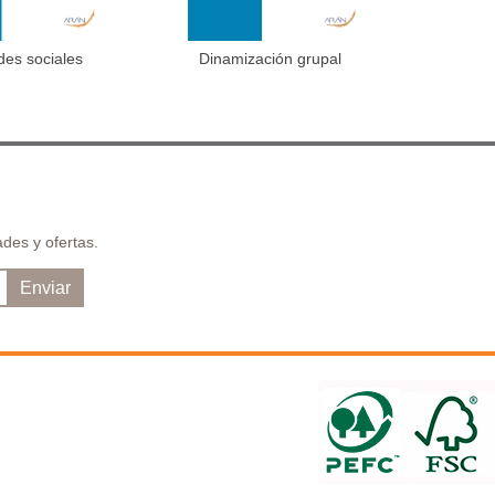
des sociales
Dinamización grupal
Maniobras
dir al carrito
Añadir al carrito
des y ofertas.
Enviar