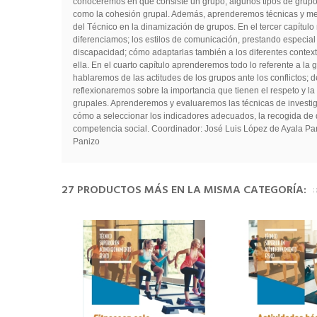
conoceremos en qué consiste un grupo, algunos tipos de grupos,
como la cohesión grupal. Además, aprenderemos técnicas y meto
del Técnico en la dinamización de grupos. En el tercer capítu
diferenciamos; los estilos de comunicación, prestando especial 
discapacidad; cómo adaptarlas también a los diferentes contexto
ella. En el cuarto capítulo aprenderemos todo lo referente a la
hablaremos de las actitudes de los grupos ante los conflictos; 
reflexionaremos sobre la importancia que tienen el respeto y l
grupales. Aprenderemos y evaluaremos las técnicas de investi
cómo a seleccionar los indicadores adecuados, la recogida de d
competencia social. Coordinador: José Luis López de Ayala Pan
Panizo
27 PRODUCTOS MÁS EN LA MISMA CATEGORÍA: