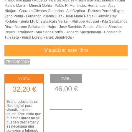
- Hugo Marsiglia - Roberto Martínez Álvarez - Nuria Martínez Moreno - Raúl
Matute Martín - Minesh Mehta - Pablo R. Menéndez Hernández - Ajay
Nirajan - Gonzalo Olivares Granados - Alp Ozpinar - Rebeca Pérez Alfayate -
Zeno Perini - Fernando Puebla Díaz - Jean Marie Régis - Germán Rey
Portolés - Berta Mª. Cristina Roth Merkel - Philippe Roussel - Kita Sallabanda
Díaz - Morena Sallabanda Hajro - José Samblás García - Alberto Sánchez-
Reyes Fernández - Ana Sanz Cortés - Roberto Spiegelmann - Constantín
Tuleasca - maría Loreto Yáñez Sepúlveda -
Visualizar este libro
EBKONC0069
PAPEL
DIGITAL
46,00 €
32,20 €
Este producto es un
libro digital para
visualizaciones
online. Recuerda que
nuestros libros no se
pueden descargar y
es necesaria una
conexión a Internet.