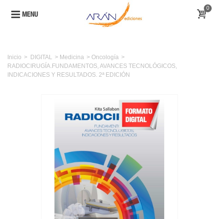
0
MENU
Inicio
>
DIGITAL
>
Medicina
>
Oncología
>
RADIOCIRUGÍA.FUNDAMENTOS, AVANCES TECNOLÓGICOS,
INDICACIONES Y RESULTADOS. 2ª EDICIÓN