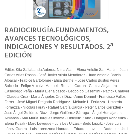
RADIOCIRUGÍA.FUNDAMENTOS,
AVANCES TECNOLÓGICOS,
INDICACIONES Y RESULTADOS. 2ª
EDICIÓN
Editor: Kita Sallabanda Autores: Nima Alan - Elena Antolín San Martín - Juan
Carlos Arias Rosas - José Javier Aristu Mendioroz - Juan Antonio Barcia
Albacar - Frabice Bartolomei - Elisa Berthel - José Carlos Bustos Pérez
Salcedo - Felipe A. calvo Manuel - Romain Carron - Camila Alejandra
Casadiego Peña - María Elena casco - Leopoldo Casentini - Patrick Chauvel
- Claudia Cruz - María Ángeles Cruz Díaz - Anne Donnet - Francisco Fallos
Ferrer - José Miguel Delgado Rodríguez - Mélanie L. Ferlazzo - Umberto
Fornezza - Nicolas Foray - Rafael García García - Peter Carlos Gerszten -
José Ángel Gutiérrez Díaz - Jorge Gutiérrez Sárraga - Ángel Horcajadas
Almansa - Ana María Jorques Infante - Hideyuki Kano - Douglas Kondziilka -
Elena Kusak - Marc Lévêque - Luis Ley Urzaiz - Bodo Lippitz - José Luis
López Guerra - Luis Lorenzana Honrado - Eduardo Lovo - L. Dade Lunsford