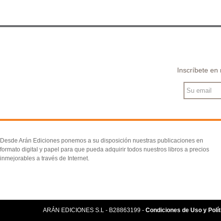
Inscríbete en
Desde Arán Ediciones ponemos a su disposición nuestras publicaciones en
formato digital y papel para que pueda adquirir todos nuestros libros a precios
inmejorables a través de Internet.
ARÁN EDICIONES S.L - B28863199 -
Condiciones de Uso y Polít