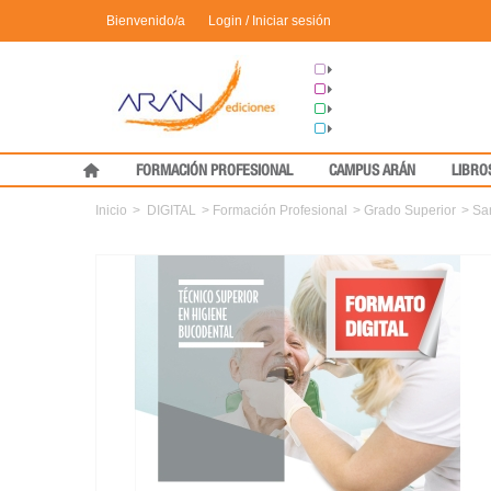
Bienvenido/a
Login / Iniciar sesión
Grupo Arán
Congresos
Formación
Medical Press
FORMACIÓN PROFESIONAL
CAMPUS ARÁN
LIBRO
Inicio
>
DIGITAL
>
Formación Profesional
>
Grado Superior
>
Sa