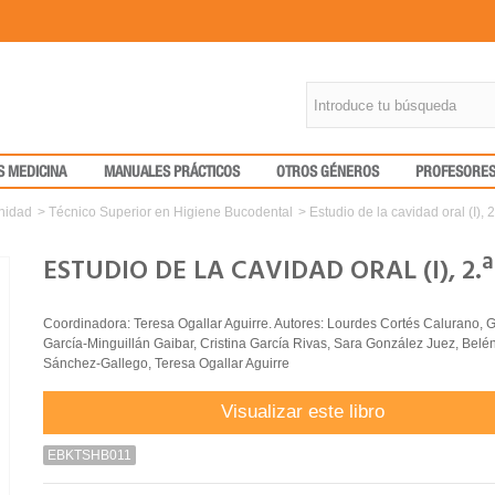
S MEDICINA
MANUALES PRÁCTICOS
OTROS GÉNEROS
PROFESORE
nidad
>
Técnico Superior en Higiene Bucodental
>
Estudio de la cavidad oral (I), 2
ESTUDIO DE LA CAVIDAD ORAL (I), 2.ª
Coordinadora: Teresa Ogallar Aguirre. Autores: Lourdes Cortés Calurano, 
García-Minguillán Gaibar, Cristina García Rivas, Sara González Juez, Bel
Sánchez-Gallego, Teresa Ogallar Aguirre
Visualizar este libro
EBKTSHB011