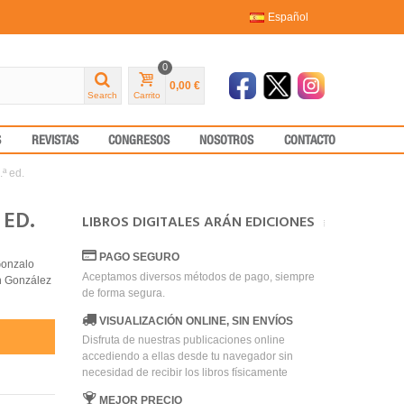
Español
0
0,00 €
Search
Carrito
S
REVISTAS
CONGRESOS
NOSOTROS
CONTACTO
.ª ed.
 ED.
LIBROS DIGITALES ARÁN EDICIONES
PAGO SEGURO
Gonzalo
Aceptamos diversos métodos de pago, siempre
én González
de forma segura.
VISUALIZACIÓN ONLINE, SIN ENVÍOS
Disfruta de nuestras publicaciones online
accediendo a ellas desde tu navegador sin
necesidad de recibir los libros físicamente
MEJOR PRECIO