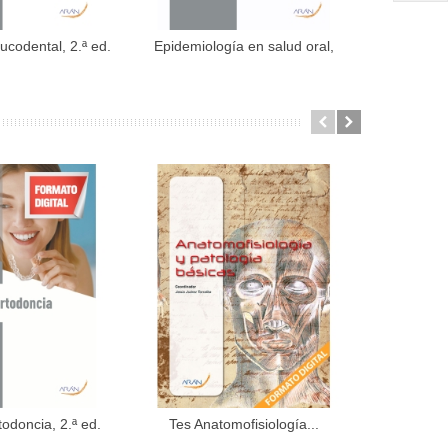
ucodental, 2.ª ed.
Epidemiología en salud oral,
Educación p
dir al carrito
Añadir al carrito
2.ª...
todoncia, 2.ª ed.
Tes Anatomofisiología...
Estudio de l
dir al carrito