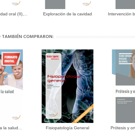
ad oral (II),...
Exploración de la cavidad
Intervención b
al carrito
Añadir al carrito
Aña
oral,...
TO TAMBIÉN COMPRARON:
 la salud...
Fisiopatología General
Prótesis y or
al carrito
Aña