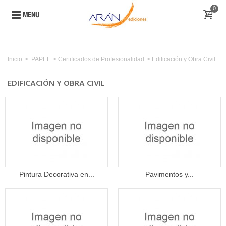
0
MENU
Inicio
>
PAPEL
>
Certificados de Profesionalidad
>
Edificación y Obra Civil
EDIFICACIÓN Y OBRA CIVIL
Pintura Decorativa en...
Pavimentos y...