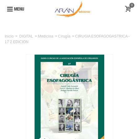
0
MENU
Inicio
>
DIGITAL
>
Medicina
>
Cirugía
>
CIRUGIA ESOFAGOGASTRICA -
17 2 EDICION