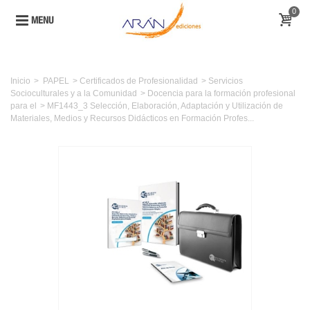
0
MENU
Inicio
>
PAPEL
>
Certificados de Profesionalidad
>
Servicios
Socioculturales y a la Comunidad
>
Docencia para la formación profesional
para el
>
MF1443_3 Selección, Elaboración, Adaptación y Utilización de
Materiales, Medios y Recursos Didácticos en Formación Profes...