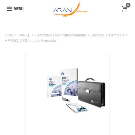
0
MENU
Inicio
>
PAPEL
>
Certificados de Profesionalidad
>
Sanidad
>
Farmacia
>
MF0363_2 Oficina de Farmacia