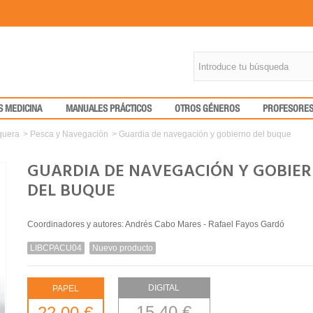
S MEDICINA
MANUALES PRÁCTICOS
OTROS GÉNEROS
PROFESORE
quera
>
Pesca y Navegación
>
Guardia de navegación y gobierno del buque
GUARDIA DE NAVEGACIÓN Y GOBIE
DEL BUQUE
Coordinadores y autores: Andrés Cabo Mares - Rafael Fayos Gardó
LIBCPACU04
Nuevo producto
DIGITAL
PAPEL
15,40 €
22,00 €