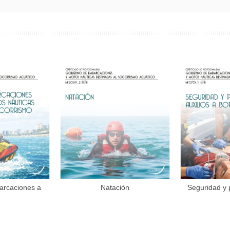
arcaciones a
Natación
Seguridad y 
al carrito
Añadir al carrito
Aña
...