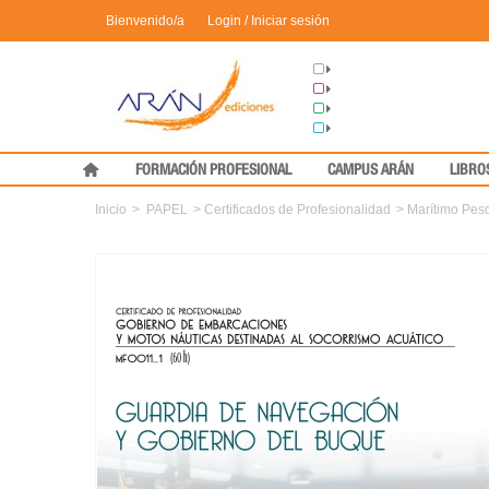
Bienvenido/a
Login / Iniciar sesión
Grupo Arán
Congresos
Formación
Medical Press
FORMACIÓN PROFESIONAL
CAMPUS ARÁN
LIBRO
Inicio
>
PAPEL
>
Certificados de Profesionalidad
>
Marítimo Pes