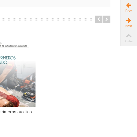
Prev
Next
Arriba
primeros auxilios
dir al carrito
a...