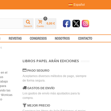
Español
0
0,00 €
Search
Carrito
S
REVISTAS
CONGRESOS
NOSOTROS
CONTACTO
es
LIBROS PAPEL ARÁN EDICIONES
PAGO SEGURO
 en el
Aceptamos diversos métodos de pago, siempre
sus
de forma segura.
rabajo
 para
GASTOS DE ENVÍO
ando las
Los gastos de envío más ajustados para tu
r técnicas
compra.
co
MEJOR PRECIO