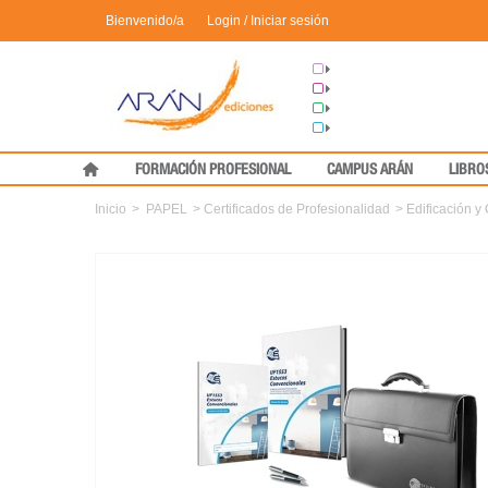
Bienvenido/a
Login / Iniciar sesión
Grupo Arán
Congresos
Formación
Medical Press
FORMACIÓN PROFESIONAL
CAMPUS ARÁN
LIBRO
Inicio
>
PAPEL
>
Certificados de Profesionalidad
>
Edificación y 