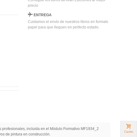
Consigue los libros de Arán Ediciones al mejor
precio
ENTREGA
Cuidamos el envío de nuestros libros en formato
papel para que lleguen en perfecto estado.
cos profesionales, incluida en el Módulo Formativo MF1934_2
Carrito
os de pintura en construcción.