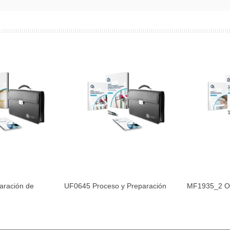
aración de
UF0645 Proceso y Preparación
MF1935_2 Org
al carrito
Añadir al carrito
Aña
s...
de...