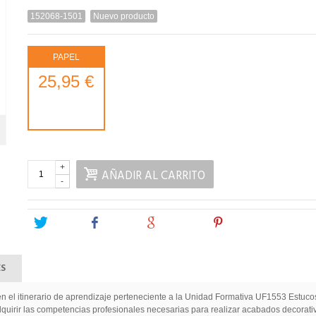
152068-1501
Nuevo producto
PAPEL
25,95 €
+
AÑADIR AL CARRITO
-
Tweet
Share
Google+
Pinterest
ES
 en el itinerario de aprendizaje perteneciente a la Unidad Formativa UF1553 Estu
quirir las competencias profesionales necesarias para realizar acabados decorativ