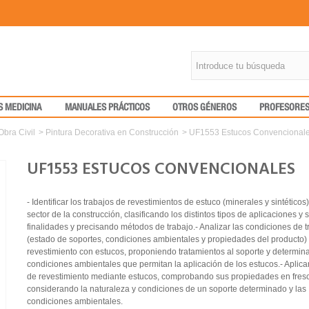
S MEDICINA
MANUALES PRÁCTICOS
OTROS GÉNEROS
PROFESORE
Obra Civil
>
Pintura Decorativa en Construcción
>
UF1553 Estucos Convencional
UF1553 ESTUCOS CONVENCIONALES
- Identificar los trabajos de revestimientos de estuco (minerales y sintéticos)
sector de la construcción, clasificando los distintos tipos de aplicaciones y 
finalidades y precisando métodos de trabajo.- Analizar las condiciones de t
(estado de soportes, condiciones ambientales y propiedades del producto)
revestimiento con estucos, proponiendo tratamientos al soporte y determin
condiciones ambientales que permitan la aplicación de los estucos.- Aplica
de revestimiento mediante estucos, comprobando sus propiedades en fres
considerando la naturaleza y condiciones de un soporte determinado y las
condiciones ambientales.