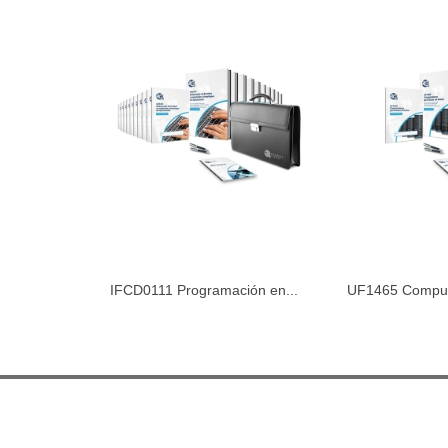
IFCD0111 Programación en...
UF1465 Comput
Añadir al carrito
Añadir 
Bases