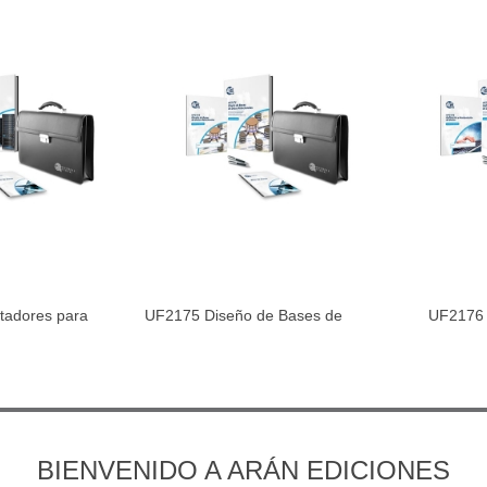
adores para
UF2175 Diseño de Bases de
UF2176 D
al carrito
Añadir al carrito
Aña
...
Datos...
Manip
BIENVENIDO A ARÁN EDICIONES