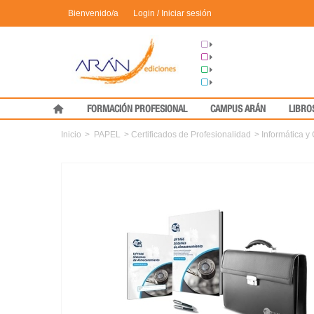
Bienvenido/a
Login / Iniciar sesión
Grupo Arán
Congresos
Formación
Medical Press
FORMACIÓN PROFESIONAL
CAMPUS ARÁN
LIBRO
Inicio
>
PAPEL
>
Certificados de Profesionalidad
>
Informática 