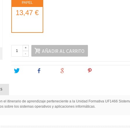
PAPEL
13,47 €
+
AÑADIR AL CARRITO
-
Tweet
Share
Google+
Pinterest
ES
o en el itinerario de aprendizaje perteneciente a la Unidad Formativa UF1466 Sist
s sobre los sistemas operativos y aplicaciones informáticas.