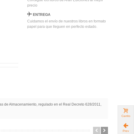
Consigue los libros de Arán Ediciones al mejor
precio
ENTREGA
Cuidamos el envío de nuestros libros en formato
papel para que lleguen en perfecto estado.
emas de Almacenamiento, regulado en el Real Decreto 628/2011,
Carrito
Prev