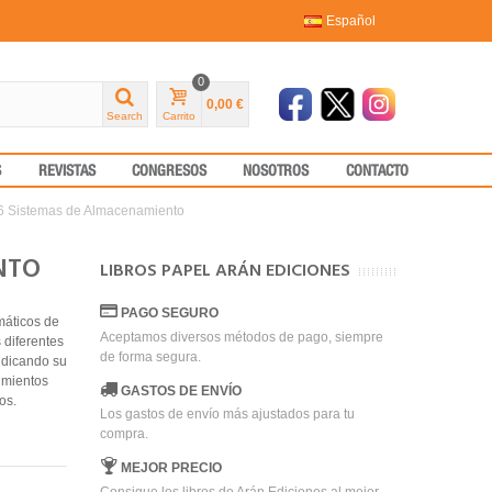
Español
0
0,00 €
Search
Carrito
S
REVISTAS
CONGRESOS
NOSOTROS
CONTACTO
 Sistemas de Almacenamiento
NTO
LIBROS PAPEL ARÁN EDICIONES
PAGO SEGURO
máticos de
Aceptamos diversos métodos de pago, siempre
 diferentes
de forma segura.
ndicando su
dimientos
GASTOS DE ENVÍO
os.
Los gastos de envío más ajustados para tu
compra.
MEJOR PRECIO