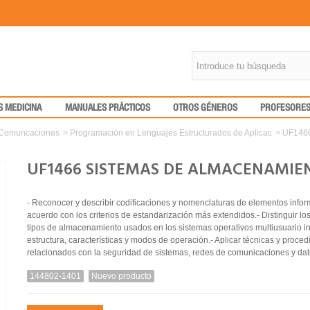
S MEDICINA
MANUALES PRÁCTICOS
OTROS GÉNEROS
PROFESORE
y Comuncaciones
>
Programación en Lenguajes Estructurados de Aplicac
>
UF1466
UF1466 SISTEMAS DE ALMACENAMIE
- Reconocer y describir codificaciones y nomenclaturas de elementos infor
acuerdo con los criterios de estandarización más extendidos.- Distinguir los
tipos de almacenamiento usados en los sistemas operativos multiusuario i
estructura, características y modos de operación.- Aplicar técnicas y proce
relacionados con la seguridad de sistemas, redes de comunicaciones y dat
144802-1401
Nuevo producto