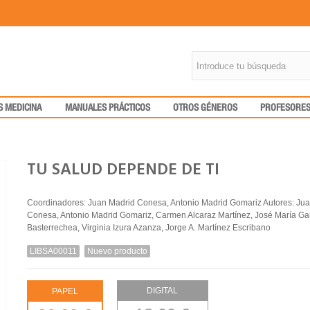
S MEDICINA
MANUALES PRÁCTICOS
OTROS GÉNEROS
PROFESORE
TU SALUD DEPENDE DE TI
Coordinadores: Juan Madrid Conesa, Antonio Madrid Gomariz Autores: Ju
Conesa, Antonio Madrid Gomariz, Carmen Alcaraz Martínez, José María Ga
Basterrechea, Virginia Izura Azanza, Jorge A. Martínez Escribano
LIBSA00011
Nuevo producto
DIGITAL
PAPEL