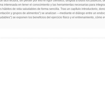
fácil lectura, sin perder por ello el rigor científico, dirigida a todos los públicos
ona interesada en tener el conocimiento y las herramientas necesarias para integra
 hábitos de vida saludables de forma sencilla. Tras un capítulo introductorio, do
entación y grupos de alimentos”) se analizan —mediante el diálogo entre un endocr
udables”) se exponen los beneficios del ejercicio físico y el entrenamiento, cómo e