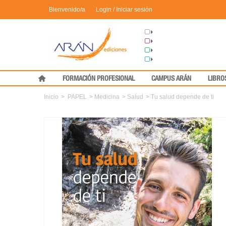
Bienvenido/a
Login / Iniciar sesión
Grupo Arán
Congresos
Formación
Medical Press
FORMACIÓN PROFESIONAL
CAMPUS ARÁN
LIBRO
Inicio
>
PAPEL
>
Medicina
>
Salud
>
Tu salud depende de ti