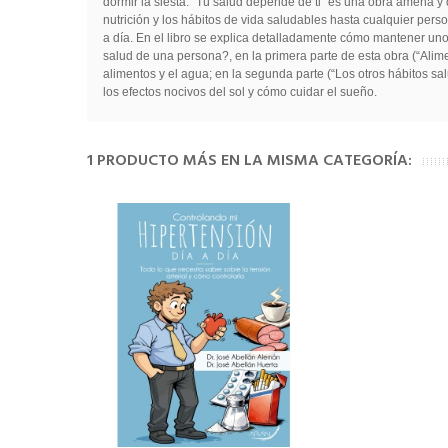
dormir la siesta. “Tú salud depende de ti” es una obra amena y de 
nutrición y los hábitos de vida saludables hasta cualquier pers
a día. En el libro se explica detalladamente cómo mantener unos
salud de una persona?, en la primera parte de esta obra (“Alim
alimentos y el agua; en la segunda parte (“Los otros hábitos sal
los efectos nocivos del sol y cómo cuidar el sueño.
1 PRODUCTO MÁS EN LA MISMA CATEGORÍA: