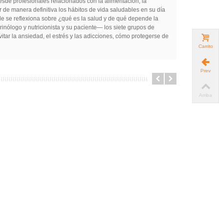
, desde profesionales relacionados con la alimentación, la
r de manera definitiva los hábitos de vida saludables en su día
nde se reflexiona sobre ¿qué es la salud y de qué depende la
inólogo y nutricionista y su paciente— los siete grupos de
vitar la ansiedad, el estrés y las adicciones, cómo protegerse de
Carrito
Prev
Arriba