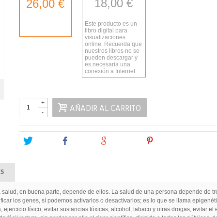
18,00 €
26,00 €
Este producto es un
libro digital para
visualizaciones
online. Recuerda que
nuestros libros no se
pueden descargar y
es necesaria una
conexión a Internet.
+
AÑADIR AL CARRITO
-
Tweet
Share
Google+
Pinterest
ES
 la salud, en buena parte, depende de ellos. La salud de una persona depende de tre
ar los genes, sí podemos activarlos o desactivarlos; es lo que se llama epigenét
rcicio físico, evitar sustancias tóxicas, alcohol, tabaco y otras drogas, evitar el e