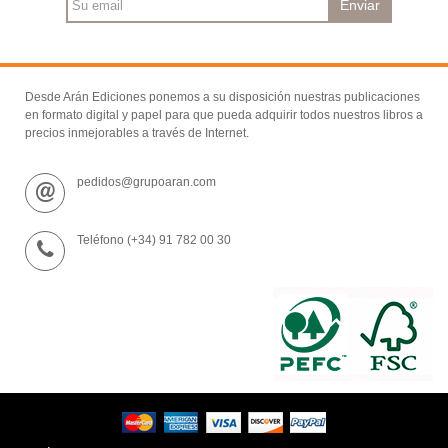
Enviar
Desde Arán Ediciones ponemos a su disposición nuestras publicaciones
en formato digital y papel para que pueda adquirir todos nuestros libros a
precios inmejorables a través de Internet.
pedidos@grupoaran.com
Teléfono (+34) 91 782 00 30