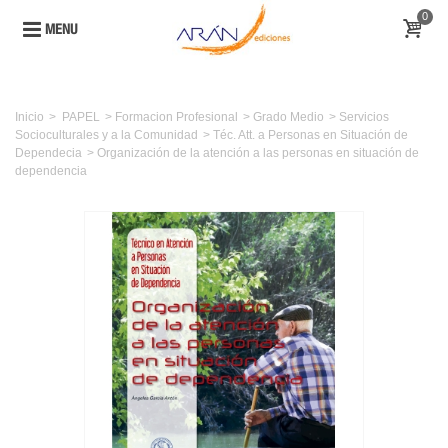
0
MENU
Inicio
>
PAPEL
>
Formacion Profesional
>
Grado Medio
>
Servicios
Socioculturales y a la Comunidad
>
Téc. Att. a Personas en Situación de
Dependecia
>
Organización de la atención a las personas en situación de
dependencia