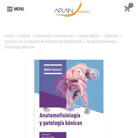
0
MENU
Inicio
>
PAPEL
>
Formacion Profesional
>
Grado Medio
>
Sanidad
>
Tecnico en Cuidados Auxiliares de Enfermería
>
Anatomofisiología
Patología Básicas