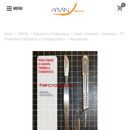
0
MENU
Inicio
>
PAPEL
>
Formacion Profesional
>
Grado Superior
>
Sanidad
>
TS
Anatomía Patológica y Citodiagnóstico
>
Necropsias