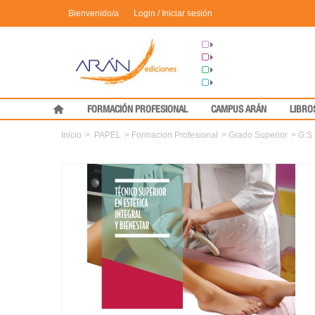
Bienvenido/a
Login / Iniciar sesión
Grupo Arán
Congresos
Formación
Medical Press
FORMACIÓN PROFESIONAL
CAMPUS ARÁN
LIBRO
Inicio
>
PAPEL
>
Formacion Profesional
>
Grado Superior
>
G.S