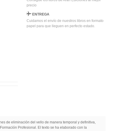
Consigue los libros de Arán Ediciones al mejor
precio
ENTREGA
Cuidamos el envío de nuestros libros en formato
papel para que lleguen en perfecto estado.
 de eliminación del vello de manera temporal y definitiva,
Formación Profesional. El texto se ha elaborado con la