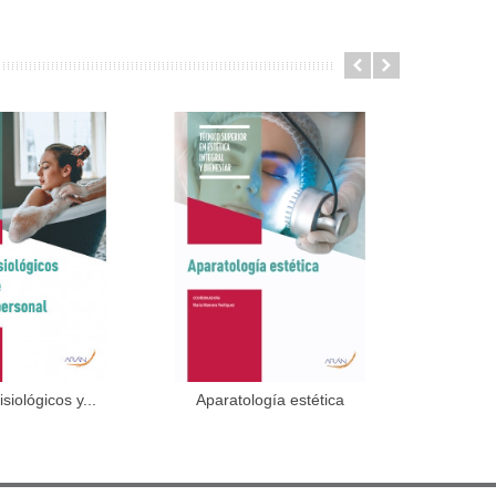
or...
siológicos y...
Aparatología estética
dir al carrito
Añadir al carrito