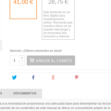
28,75 €
41,00 €
Este producto es un
libro digital para
visualizaciones
online. Recuerda que
nuestros libros no se
pueden descargar y
es necesaria una
conexión a Internet.
Atención: ¡Últimos elementos en stock!
+
AÑADIR AL CARRITO
-
Tweet
Share
Google+
Pinterest
ES
DOCUMENTOS
 a la necesidad de proporcionar una adecuada base para desempeñar las funciones
esarrollo de los contenidos de este manual se ofrece un conocimiento amplio de la 