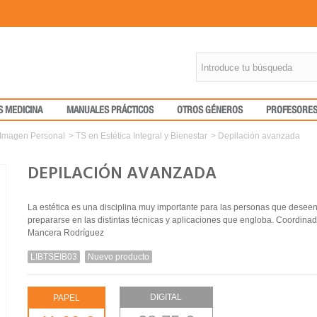
S MEDICINA
MANUALES PRÁCTICOS
OTROS GÉNEROS
PROFESORE
 Imagen Personal
>
TS en Estética Integral y Bienestar
>
Depilación avanzada
DEPILACIÓN AVANZADA
La estética es una disciplina muy importante para las personas que desee
prepararse en las distintas técnicas y aplicaciones que engloba. Coordinad
Mancera Rodríguez
LIBTSEIB03
Nuevo producto
DIGITAL
PAPEL