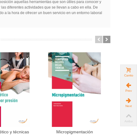
sposición aquellas herramientas que son útiles para conocer y
las diferentes actividades que se llevan a cabo en ella. De
do a la hora de ofrecer un buen servicio en un entorno laboral
Carrito
Prev
Next
Arriba
ético y técnicas
Micropigmentación
Procesos 
dir al carrito
Añadir al carrito