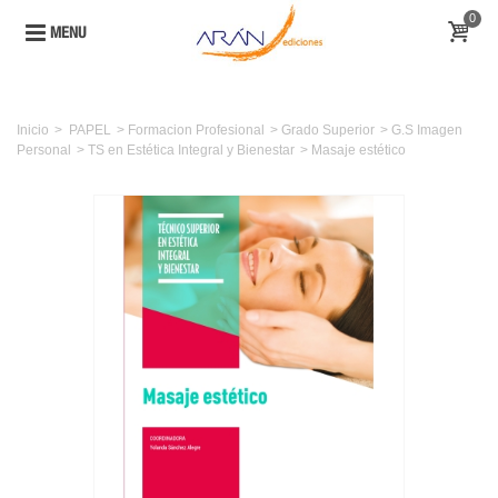
0
MENU
Inicio
>
PAPEL
>
Formacion Profesional
>
Grado Superior
>
G.S Imagen
Personal
>
TS en Estética Integral y Bienestar
>
Masaje estético