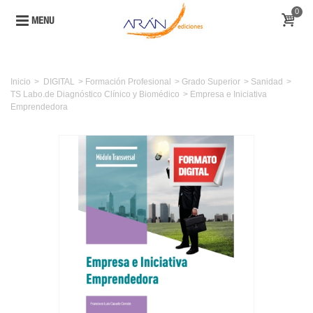
0
MENU
Inicio
>
DIGITAL
>
Formación Profesional
>
Grado Superior
>
Sanidad
>
TS Labo.de Diagnóstico Clínico y Biomédico
>
Empresa e Iniciativa
Emprendedora