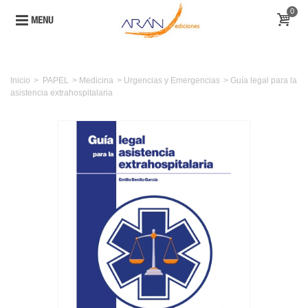
0
MENU
Inicio
>
PAPEL
>
Medicina
>
Urgencias y Emergencias
>
Guía legal para la
asistencia extrahospitalaria