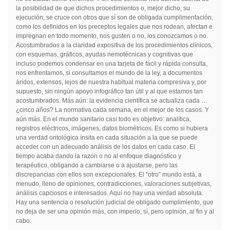
la posibilidad de que dichos procedimientos o, mejor dicho, su
ejecución, se cruce con otros que sí son de obligada cumplimentación,
como los definidos en los preceptos legales que nos rodean, afectan e
impregnan en todo momento, nos gusten o no, los conozcamos o no.
Acostumbrados a la claridad expositiva de los procedimientos clínicos,
con esquemas, gráficos, ayudas nemotécnicas y cognitivas que
incluso podemos condensar en una tarjeta de fácil y rápida consulta,
nos enfrentamos, si consultamos el mundo de la ley, a documentos
áridos, extensos, lejos de nuestra habitual materia compresiva y, por
supuesto, sin ningún apoyo infográfico tan útil y al que estamos tan
acostumbrados. Más aún: la evidencia científica se actualiza cada …
¿cinco años? La normativa cada semana, en el mejor de los casos. Y
aún más. En el mundo sanitario casi todo es objetivo: analítica,
registros eléctricos, imágenes, datos biométricos. Es como si hubiera
una verdad ontológica ínsita en cada situación a la que se puede
acceder con un adecuado análisis de los datos en cada caso. El
tiempo acaba dando la razón o no al enfoque diagnóstico y
terapéutico, obligando a cambiarse o a ajustarse, pero las
discrepancias con ellos son excepcionales. El “otro” mundo está, a
menudo, lleno de opiniones, contradicciones, valoraciones subjetivas,
análisis capciosos e interesados. Aquí no hay una verdad absoluta.
Hay una sentencia o resolución judicial de obligado cumplimiento, que
no deja de ser una opinión más, con imperio, sí, pero opinión, al fin y al
cabo.