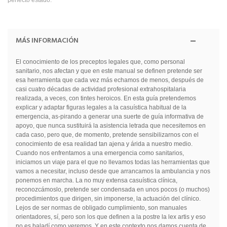
MÁS INFORMACIÓN
El conocimiento de los preceptos legales que, como personal
sanitario, nos afectan y que en este manual se definen pretende ser
esa herramienta que cada vez más echamos de menos, después de
casi cuatro décadas de actividad profesional extrahospitalaria
realizada, a veces, con tintes heroicos. En esta guía pretendemos
explicar y adaptar figuras legales a la casuística habitual de la
emergencia, as-pirando a generar una suerte de guía informativa de
apoyo, que nunca sustituirá la asistencia letrada que necesitemos en
cada caso, pero que, de momento, pretende sensibilizarnos con el
conocimiento de esa realidad tan ajena y árida a nuestro medio.
Cuando nos enfrentamos a una emergencia como sanitarios,
iniciamos un viaje para el que no llevamos todas las herramientas que
vamos a necesitar, incluso desde que arrancamos la ambulancia y nos
ponemos en marcha. La no muy extensa casuística clínica,
reconozcámoslo, pretende ser condensada en unos pocos (o muchos)
procedimientos que dirigen, sin imponerse, la actuación del clínico.
Lejos de ser normas de obligado cumplimiento, son manuales
orientadores, sí, pero son los que definen a la postre la lex artis y eso
no es baladí como veremos. Y en este contexto nos damos cuenta de