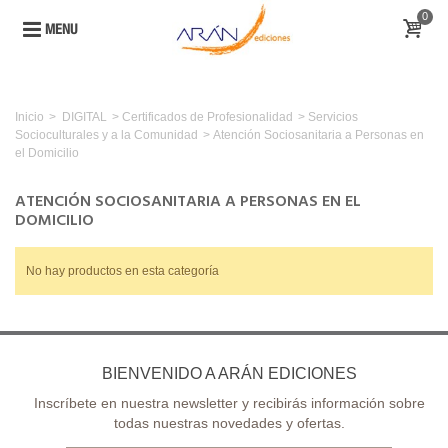
0
MENU
Inicio
>
DIGITAL
>
Certificados de Profesionalidad
>
Servicios
Socioculturales y a la Comunidad
>
Atención Sociosanitaria a Personas en
el Domicilio
ATENCIÓN SOCIOSANITARIA A PERSONAS EN EL
DOMICILIO
No hay productos en esta categoría
BIENVENIDO A ARÁN EDICIONES
Inscríbete en nuestra newsletter y recibirás información sobre
todas nuestras novedades y ofertas.