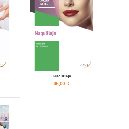
Maquillaje
Añadir al carrito
45,00 €