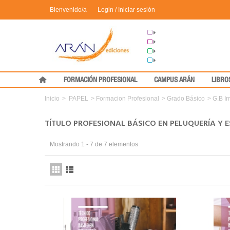
Bienvenido/a
Login / Iniciar sesión
Grupo Arán
Congresos
Formación
Medical Press
FORMACIÓN PROFESIONAL
CAMPUS ARÁN
LIBRO
Inicio
>
PAPEL
>
Formacion Profesional
>
Grado Básico
>
G.B I
TÍTULO PROFESIONAL BÁSICO EN PELUQUERÍA Y 
Mostrando 1 - 7 de 7 elementos