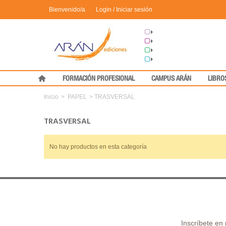
Bienvenido/a
Login / Iniciar sesión
Grupo Arán
Congresos
Formación
Medical Press
FORMACIÓN PROFESIONAL
CAMPUS ARÁN
LIBRO
Inicio
>
PAPEL
>
TRASVERSAL
TRASVERSAL
No hay productos en esta categoría
Inscríbete en