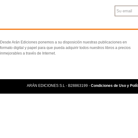
Desde Arán Ediciones ponemos a su disposición nuestras publicaciones en
formato digital y papel para que pueda adquirir todos nuestros libros a precios
inmejorables a través de Internet.
ARÁN EDICIONES S.L - B28863199 -
Condiciones de Uso y Polít