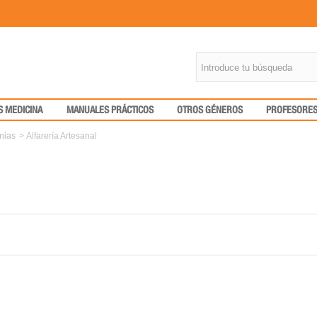
S MEDICINA
MANUALES PRÁCTICOS
OTROS GÉNEROS
PROFESORE
anias
>
Alfarería Artesanal