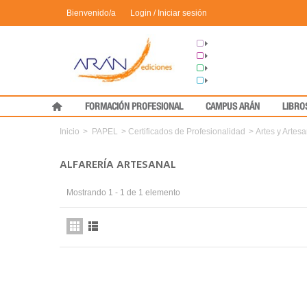
Bienvenido/a
Login / Iniciar sesión
Grupo Arán
Congresos
Formación
Medical Press
FORMACIÓN PROFESIONAL
CAMPUS ARÁN
LIBRO
Inicio
>
PAPEL
>
Certificados de Profesionalidad
>
Artes y Artes
ALFARERÍA ARTESANAL
Mostrando 1 - 1 de 1 elemento