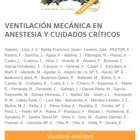
VENTILACIÓN MECÁNICA EN
ANESTESIA Y CUIDADOS CRÍTICOS
Autores: - Llau, J. V. - Belda, Francisco Javier - Lloréns, Julio - PASTOR, E. -
Ramos, F. - Sanchis, J. - Aguar, F. - Valdivia, J. - Fábregas, N. - Planas, A. -
Castro, L. - Cuenca, J. - Villar, J. - Vicente, R. - Álvarez, F. - Bonome, C. -
García-Fernández, J. - Caruezo, V. - Ginesta, V. - Canet, J. - Escudero, A. -
Martí, F. - Abeledo, M. - Aguilar, G. - Asuero de Lis, Mª. S. - Ayuso, Mª. Á. -
Badenes-Catalá, R. - Badenes-Quiles, R. - Ballester, M. - Böhm, S. H. -
Carrau, M. - Company, R. - Costa, E. L. V. - Charco, P. - Esquinas, A. - Febré,
E. - Ferrandis, R. - Ferrando, C. - Gallego, L. - García-Pérez, M. - García-
Raimundo, M. - Gómez-Herreras, J. I. - Ibáñez, Ma. - Jover, J. L. - Kacmarek,
R. M. - López-Forte, C. - Luis, Mer. - Maruenda, A. - Méndez-Cendón, J. C. -
Muñoz, M. J. - Peña, J. J. - Pérez-Solaz, A. - Pestaña, D. - Pombo, Mª. V. -
Ponz, L. - Prieto, Mª. A. - Rama, P. - Ramasco, F. - Renart, I. - Romerosa, B. -
Sanabria, P. - Santos, Gloria Mª. - Silva, V. - Soro, M. - Suárez-Sipman, F. -
Tusman, G. - Unzueta, Mª. C. - Uña, R. - Uña, S. - Ureta, P. - Zavala, E. -
Visualizar este libro