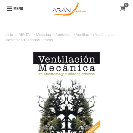
0
MENU
Inicio
>
DIGITAL
>
Medicina
>
Anestesia
>
Ventilación Mecánica en
Anestesia y Cuidados Críticos