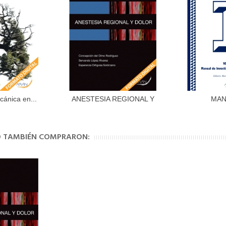
cánica en...
ANESTESIA REGIONAL Y
MAN
al carrito
Añadir al carrito
Aña
DOLOR
INVEST
TO TAMBIÉN COMPRARON: