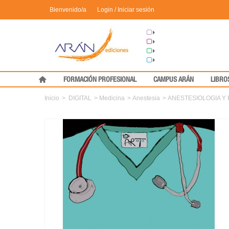
Bienvenido/a
Login / Iniciar sesión
Grupo Arán
Congresos
Formación
Medical Press
FORMACIÓN PROFESIONAL
CAMPUS ARÁN
LIBRO
Inicio
>
DIGITAL
>
Medicina
>
Anestesia
>
ANESTESIOLOGIA Y 