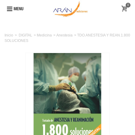
0
MENU
Inicio
>
DIGITAL
>
Medicina
>
Anestesia
>
TDO.ANESTESIA Y REAN.1.800
SOLUCIONES