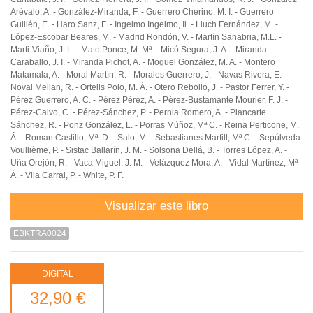
Arévalo, A. - González-Miranda, F. - Guerrero Cherino, M. I. - Guerrero
Guillén, E. - Haro Sanz, F. - Ingelmo Ingelmo, Il. - Lluch Fernández, M. -
López-Escobar Beares, M. - Madrid Rondón, V. - Martín Sanabria, M.L. -
Marti-Viaño, J. L. - Mato Ponce, M. Mª. - Micó Segura, J. A. - Miranda
Caraballo, J. I. - Miranda Pichot, A. - Moguel González, M. A. - Montero
Matamala, A. - Moral Martín, R. - Morales Guerrero, J. - Navas Rivera, E. -
Noval Melian, R. - Ortells Polo, M. Á. - Otero Rebollo, J. - Pastor Ferrer, Y. -
Pérez Guerrero, A. C. - Pérez Pérez, A. - Pérez-Bustamante Mourier, F. J. -
Pérez-Calvo, C. - Pérez-Sánchez, P. - Pernia Romero, A. - Plancarte
Sánchez, R. - Ponz González, L. - Porras Múñoz, Mª C. - Reina Perticone, M.
Á. - Roman Castillo, Mª. D. - Salo, M. - Sebastianes Marfill, Mª C. - Sepúlveda
Voullième, P. - Sistac Ballarín, J. M. - Solsona Dellá, B. - Torres López, A. -
Uña Orejón, R. - Vaca Miguel, J. M. - Velázquez Mora, A. - Vidal Martínez, Mª
Á. - Vila Carral, P. - White, P. F.
Visualizar este libro
EBKTRA0024
DIGITAL
32,90 €