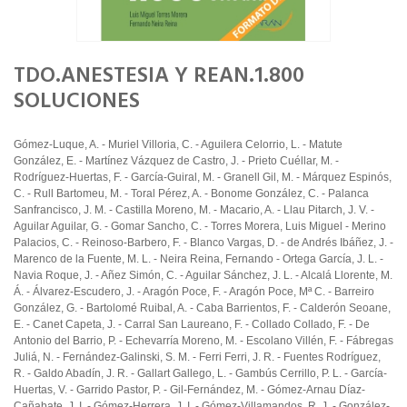
TDO.ANESTESIA Y REAN.1.800
SOLUCIONES
Gómez-Luque, A. - Muriel Villoria, C. - Aguilera Celorrio, L. - Matute
González, E. - Martínez Vázquez de Castro, J. - Prieto Cuéllar, M. -
Rodríguez-Huertas, F. - García-Guiral, M. - Granell Gil, M. - Márquez Espinós,
C. - Rull Bartomeu, M. - Toral Pérez, A. - Bonome González, C. - Palanca
Sanfrancisco, J. M. - Castilla Moreno, M. - Macario, A. - Llau Pitarch, J. V. -
Aguilar Aguilar, G. - Gomar Sancho, C. - Torres Morera, Luis Miguel - Merino
Palacios, C. - Reinoso-Barbero, F. - Blanco Vargas, D. - de Andrés Ibáñez, J. -
Marenco de la Fuente, M. L. - Neira Reina, Fernando - Ortega García, J. L. -
Navia Roque, J. - Añez Simón, C. - Aguilar Sánchez, J. L. - Alcalá Llorente, M.
Á. - Álvarez-Escudero, J. - Aragón Poce, F. - Aragón Poce, Mª C. - Barreiro
González, G. - Bartolomé Ruibal, A. - Caba Barrientos, F. - Calderón Seoane,
E. - Canet Capeta, J. - Carral San Laureano, F. - Collado Collado, F. - De
Antonio del Barrio, P. - Echevarría Moreno, M. - Escolano Villén, F. - Fábregas
Juliá, N. - Fernández-Galinski, S. M. - Ferri Ferri, J. R. - Fuentes Rodríguez,
R. - Galdo Abadín, J. R. - Gallart Gallego, L. - Gambús Cerrillo, P. L. - García-
Huertas, V. - Garrido Pastor, P. - Gil-Fernández, M. - Gómez-Arnau Díaz-
Cañabate, J. I. - Gómez-Herrera, J. I. - Gómez-Villamandos, R. J. - González-