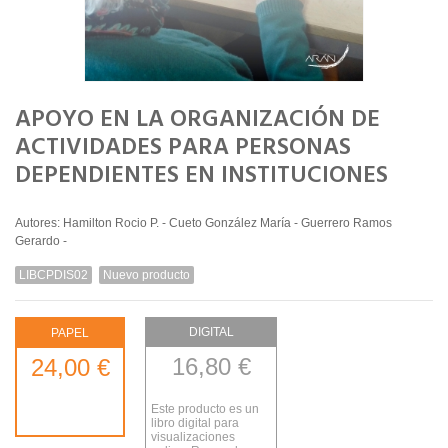
APOYO EN LA ORGANIZACIÓN DE
ACTIVIDADES PARA PERSONAS
DEPENDIENTES EN INSTITUCIONES
Autores: Hamilton Rocio P. - Cueto González María - Guerrero Ramos
Gerardo -
LIBCPDIS02
Nuevo producto
DIGITAL
PAPEL
16,80 €
24,00 €
Este producto es un
libro digital para
visualizaciones