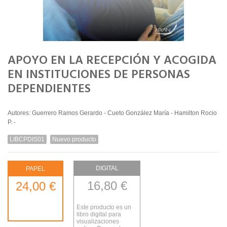
APOYO EN LA RECEPCIÓN Y ACOGIDA
EN INSTITUCIONES DE PERSONAS
DEPENDIENTES
Autores: Guerrero Ramos Gerardo - Cueto González María - Hamilton Rocio
P. -
LIBCPDIS01
Nuevo producto
DIGITAL
PAPEL
16,80 €
24,00 €
Este producto es un
libro digital para
visualizaciones