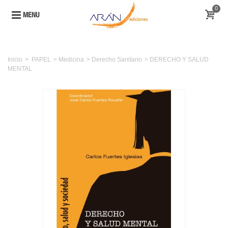
0
MENU
Inicio
>
PAPEL
>
Medicina
>
Derecho Sanitario
>
DERECHO Y SALUD
MENTAL