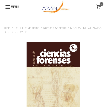
0
MENU
Inicio
>
PAPEL
>
Medicina
>
Derecho Sanitario
>
MANUAL DE CIENCIAS
FORENSES 2ª ED.