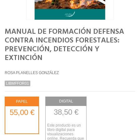
MANUAL DE FORMACIÓN DEFENSA
CONTRA INCENDIOS FORESTALES:
PREVENCIÓN, DETECCIÓN Y
EXTINCIÓN
ROSA PLANELLES GONZÁLEZ
LIBMFFOR01
DIGITAL
PAPEL
38,50 €
55,00 €
Este producto es un
libro digital para
visualizaciones
online. Recuerda que