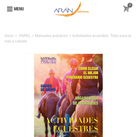
0
MENU
Inicio
>
PAPEL
>
Manuales prácticos
>
Actividades ecuestres. Todo para la
ruta a caballo