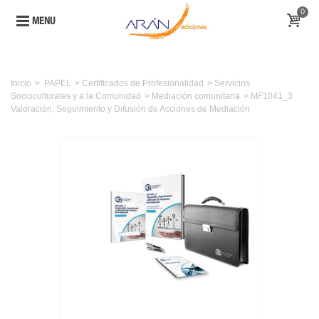
0
MENU
Inicio
>
PAPEL
>
Certificados de Profesionalidad
>
Servicios
Socioculturales y a la Comunidad
>
Mediación comunitaria
>
MF1041_3
Valoración, Seguimiento y Difusión de Acciones de Mediación