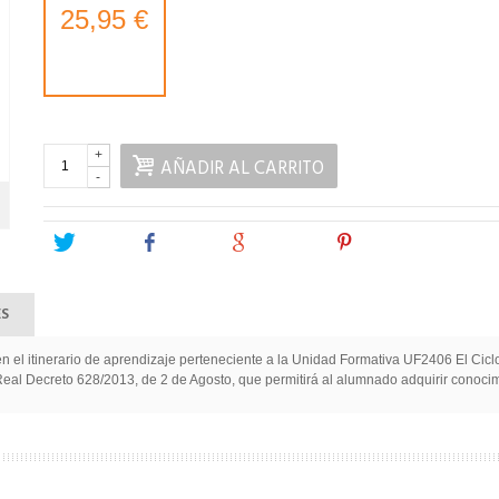
25,95 €
+
AÑADIR AL CARRITO
-
Tweet
Share
Google+
Pinterest
ES
 en el itinerario de aprendizaje perteneciente a la Unidad Formativa UF2406 El Cic
l Decreto 628/2013, de 2 de Agosto, que permitirá al alumnado adquirir conocimien