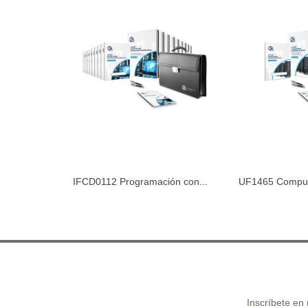
IFCD0112 Programación con...
UF1465 Comput
Añadir al carrito
Añadir 
Bases
Inscríbete en