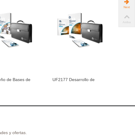
Next
Arriba
ño de Bases de
UF2177 Desarrollo de
UF2404 P
dir al carrito
Añadir al carrito
tos...
Programas...
des y ofertas.