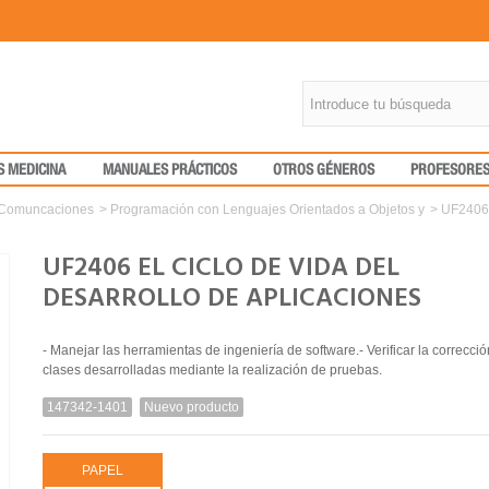
S MEDICINA
MANUALES PRÁCTICOS
OTROS GÉNEROS
PROFESORE
y Comuncaciones
>
Programación con Lenguajes Orientados a Objetos y
>
UF2406 
UF2406 EL CICLO DE VIDA DEL
DESARROLLO DE APLICACIONES
- Manejar las herramientas de ingeniería de software.- Verificar la correcció
clases desarrolladas mediante la realización de pruebas.
147342-1401
Nuevo producto
PAPEL