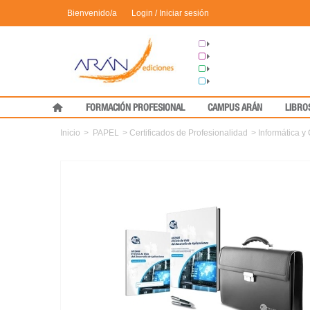
Bienvenido/a
Login / Iniciar sesión
Grupo Arán
Congresos
Formación
Medical Press
FORMACIÓN PROFESIONAL
CAMPUS ARÁN
LIBRO
Inicio
>
PAPEL
>
Certificados de Profesionalidad
>
Informática 