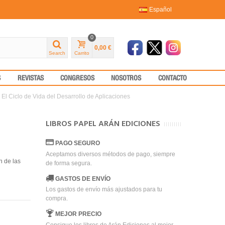
Español
0
0,00 €
Search
Carrito
S
REVISTAS
CONGRESOS
NOSOTROS
CONTACTO
El Ciclo de Vida del Desarrollo de Aplicaciones
LIBROS PAPEL ARÁN EDICIONES
PAGO SEGURO
Aceptamos diversos métodos de pago, siempre
n de las
de forma segura.
GASTOS DE ENVÍO
Los gastos de envío más ajustados para tu
compra.
MEJOR PRECIO