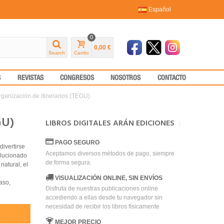
Español
0
0,00 €
Search
Carrito
S
REVISTAS
CONGRESOS
NOSOTROS
CONTACTO
rganización de itinerarios (TEGU)
GU)
LIBROS DIGITALES ARÁN EDICIONES
PAGO SEGURO
divertirse
Aceptamos diversos métodos de pago, siempre
olucionado
de forma segura.
natural, el
VISUALIZACIÓN ONLINE, SIN ENVÍOS
aso,
Disfruta de nuestras publicaciones online
accediendo a ellas desde tu navegador sin
necesidad de recibir los libros físicamente
MEJOR PRECIO