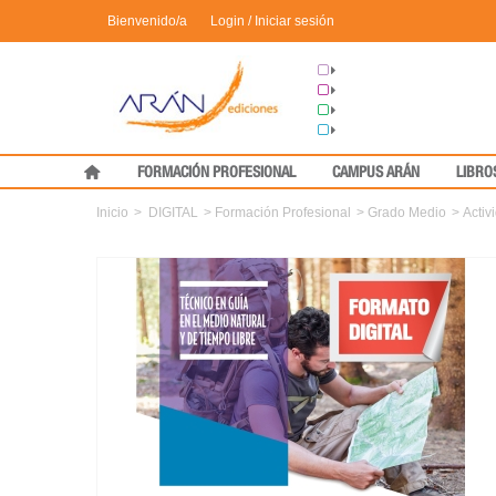
Bienvenido/a
Login / Iniciar sesión
Grupo Arán
Congresos
Formación
Medical Press
FORMACIÓN PROFESIONAL
CAMPUS ARÁN
LIBRO
Inicio
>
DIGITAL
>
Formación Profesional
>
Grado Medio
>
Activ