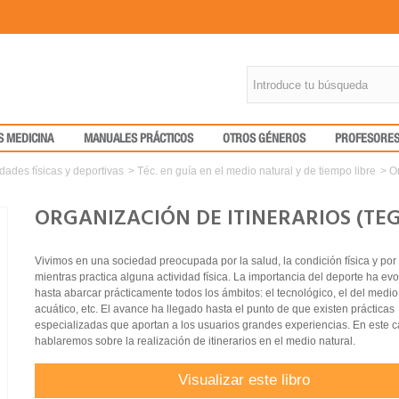
S MEDICINA
MANUALES PRÁCTICOS
OTROS GÉNEROS
PROFESORE
idades físicas y deportivas
>
Téc. en guía en el medio natural y de tiempo libre
>
O
ORGANIZACIÓN DE ITINERARIOS (TE
Vivimos en una sociedad preocupada por la salud, la condición física y por 
mientras practica alguna actividad física. La importancia del deporte ha ev
hasta abarcar prácticamente todos los ámbitos: el tecnológico, el del medio 
acuático, etc. El avance ha llegado hasta el punto de que existen prácticas
especializadas que aportan a los usuarios grandes experiencias. En este c
hablaremos sobre la realización de itinerarios en el medio natural.
Visualizar este libro