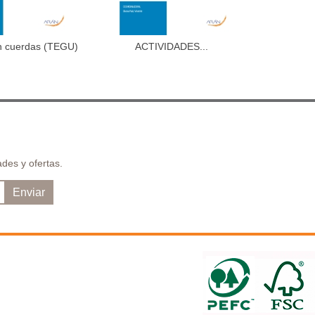
n cuerdas (TEGU)
ACTIVIDADES...
Técnica
dir al carrito
Añadir al carrito
des y ofertas.
Enviar