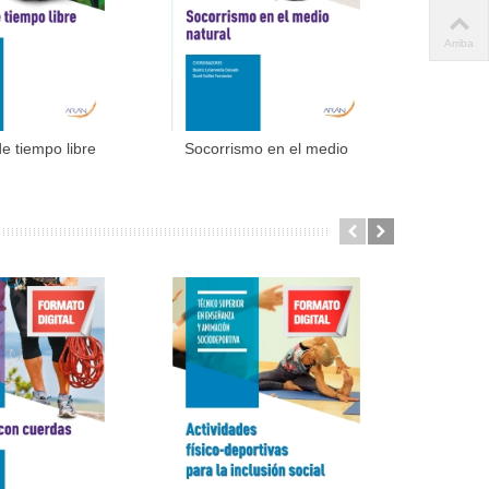
Arriba
e tiempo libre
Socorrismo en el medio
Maniobras
dir al carrito
Añadir al carrito
TEGU)
natural...