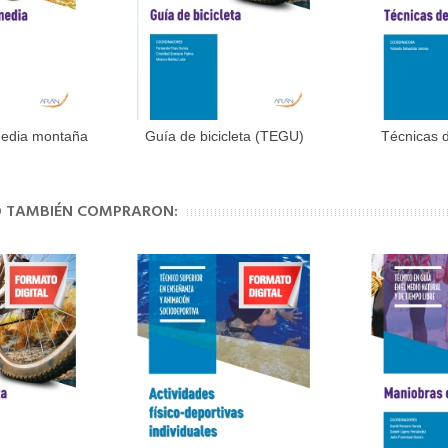
media montaña
Guía de bicicleta (TEGU)
Técnicas d
al carrito
Añadir al carrito
Aña
U)
(
TO TAMBIÉN COMPRARON: