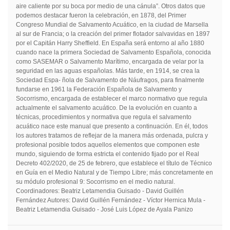
aire caliente por su boca por medio de una cánula”. Otros datos que
podemos destacar fueron la celebración, en 1878, del Primer
Congreso Mundial de Salvamento Acuático, en la ciudad de Marsella
al sur de Francia; o la creación del primer flotador salvavidas en 1897
por el Capitán Harry Sheffield. En España será entorno al año 1880
cuando nace la primera Sociedad de Salvamento Española, conocida
como SASEMAR o Salvamento Marítimo, encargada de velar por la
seguridad en las aguas españolas. Más tarde, en 1914, se crea la
Sociedad Espa- ñola de Salvamento de Náufragos, para finalmente
fundarse en 1961 la Federación Española de Salvamento y
Socorrismo, encargada de establecer el marco normativo que regula
actualmente el salvamento acuático. De la evolución en cuanto a
técnicas, procedimientos y normativa que regula el salvamento
acuático nace este manual que presento a continuación. En él, todos
los autores tratamos de reflejar de la manera más ordenada, pulcra y
profesional posible todos aquellos elementos que componen este
mundo, siguiendo de forma estricta el contenido fijado por el Real
Decreto 402/2020, de 25 de febrero, que establece el título de Técnico
en Guía en el Medio Natural y de Tiempo Libre; más concretamente en
su módulo profesional 9: Socorrismo en el medio natural.
Coordinadores: Beatriz Letamendia Guisado - David Guillén
Fernández Autores: David Guillén Fernández - Víctor Hernica Mula -
Beatriz Letamendia Guisado - José Luis López de Ayala Panizo