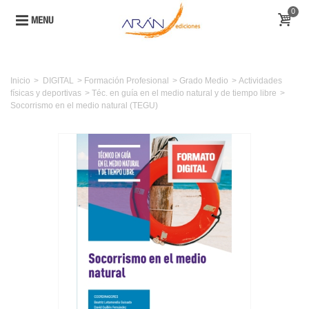
0
MENU
Inicio
>
DIGITAL
>
Formación Profesional
>
Grado Medio
>
Actividades
físicas y deportivas
>
Téc. en guía en el medio natural y de tiempo libre
>
Socorrismo en el medio natural (TEGU)