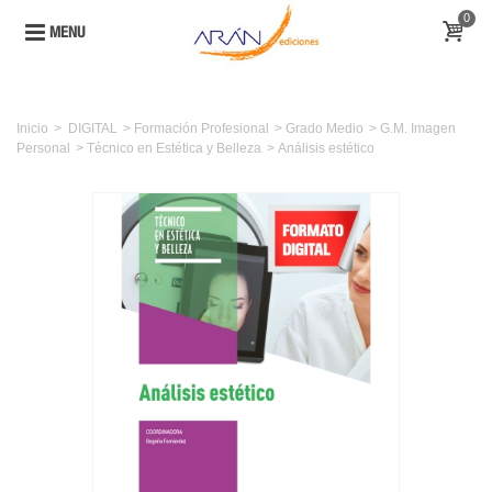
0
MENU
Inicio
>
DIGITAL
>
Formación Profesional
>
Grado Medio
>
G.M. Imagen
Personal
>
Técnico en Estética y Belleza
>
Análisis estético