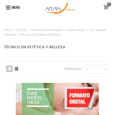
0
MENU
Inicio
>
DIGITAL
>
Formación Profesional
>
Grado Medio
>
G.M. Imagen
Personal
>
Técnico en Estética y Belleza
TÉCNICO EN ESTÉTICA Y BELLEZA
Ordenar por
--