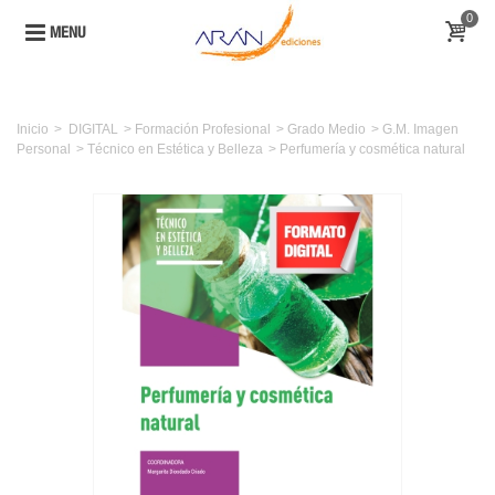
0
MENU
Inicio
>
DIGITAL
>
Formación Profesional
>
Grado Medio
>
G.M. Imagen
Personal
>
Técnico en Estética y Belleza
>
Perfumería y cosmética natural