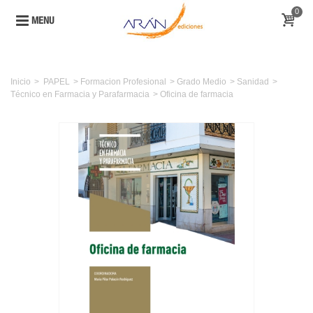
0
MENU
Inicio
>
PAPEL
>
Formacion Profesional
>
Grado Medio
>
Sanidad
>
Técnico en Farmacia y Parafarmacia
>
Oficina de farmacia