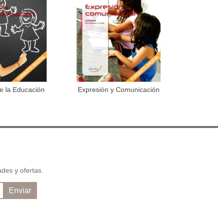
de la Educación
Expresión y Comunicación
Desarrollo 
dir al carrito
Añadir al carrito
fantil
des y ofertas.
Enviar