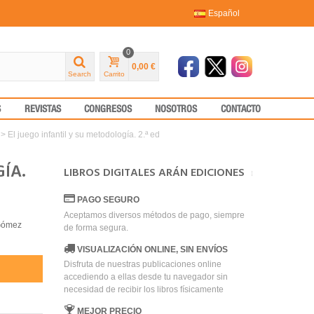
Español
0
0,00 €
Search
Carrito
S
REVISTAS
CONGRESOS
NOSOTROS
CONTACTO
>
El juego infantil y su metodología. 2.ª ed
ÍA.
LIBROS DIGITALES ARÁN EDICIONES
PAGO SEGURO
Aceptamos diversos métodos de pago, siempre
 Gómez
de forma segura.
VISUALIZACIÓN ONLINE, SIN ENVÍOS
Disfruta de nuestras publicaciones online
accediendo a ellas desde tu navegador sin
necesidad de recibir los libros físicamente
MEJOR PRECIO