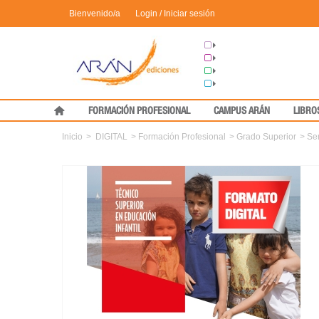
Bienvenido/a
Login / Iniciar sesión
Grupo Arán
Congresos
Formación
Medical Press
FORMACIÓN PROFESIONAL
CAMPUS ARÁN
LIBRO
Inicio
>
DIGITAL
>
Formación Profesional
>
Grado Superior
>
Ser