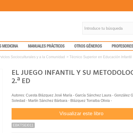
S MEDICINA
MANUALES PRÁCTICOS
OTROS GÉNEROS
PROFESORE
vicios Socioculturales y a la Comunidad
>
Técnico Superior en Educación Infantil
EL JUEGO INFANTIL Y SU METODOLOG
2.ª ED
Autores: Cuesta Blázquez José María - García Sánchez Laura - González
Soledad - Martín Sánchez Bárbara - Blázquez Torralba Olivia -
Visualizar este libro
EBKTSEI011