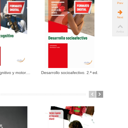
Prev
Next
Arriba
nitivo y motor....
Desarrollo socioafectivo. 2.ª ed.
Habilidad
dir al carrito
Añadir al carrito