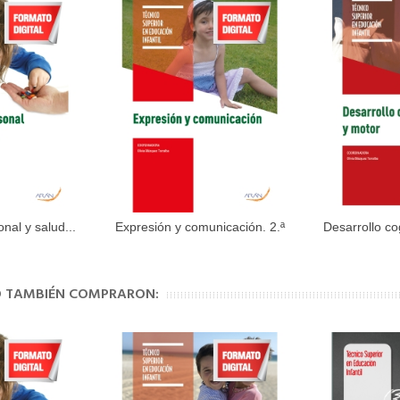
al y salud...
Expresión y comunicación. 2.ª
Desarrollo cog
al carrito
Añadir al carrito
Aña
ed
TO TAMBIÉN COMPRARON: