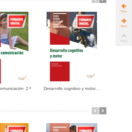
Prev
Next
Arriba
comunicación. 2.ª
Desarrollo cognitivo y motor....
Desarrollo 
dir al carrito
Añadir al carrito
ed