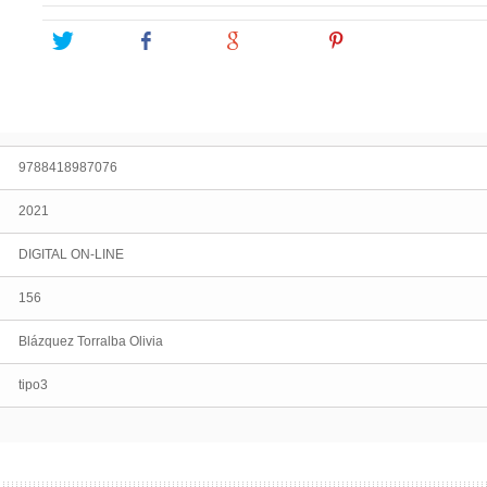
Tweet
Share
Google+
Pinterest
9788418987076
2021
DIGITAL ON-LINE
156
Blázquez Torralba Olivia
tipo3