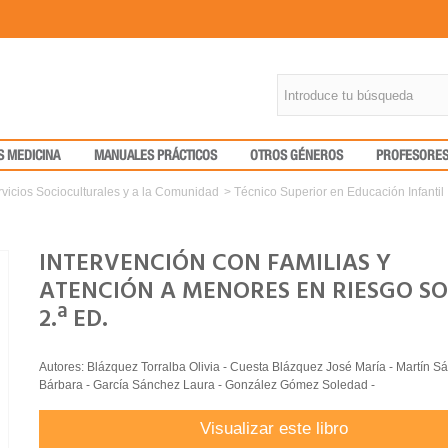
S MEDICINA
MANUALES PRÁCTICOS
OTROS GÉNEROS
PROFESORE
vicios Socioculturales y a la Comunidad
>
Técnico Superior en Educación Infantil
INTERVENCIÓN CON FAMILIAS Y
ATENCIÓN A MENORES EN RIESGO SO
2.ª ED.
Autores: Blázquez Torralba Olivia - Cuesta Blázquez José María - Martín S
Bárbara - García Sánchez Laura - González Gómez Soledad -
Visualizar este libro