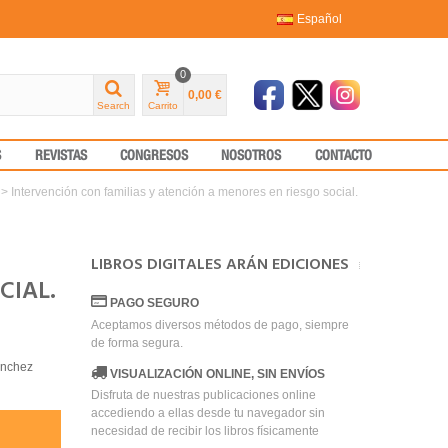
Español
0
0,00 €
Search
Carrito
S
REVISTAS
CONGRESOS
NOSOTROS
CONTACTO
>
Intervención con familias y atención a menores en riesgo social.
LIBROS DIGITALES ARÁN EDICIONES
CIAL.
PAGO SEGURO
Aceptamos diversos métodos de pago, siempre
de forma segura.
ánchez
VISUALIZACIÓN ONLINE, SIN ENVÍOS
Disfruta de nuestras publicaciones online
accediendo a ellas desde tu navegador sin
necesidad de recibir los libros físicamente