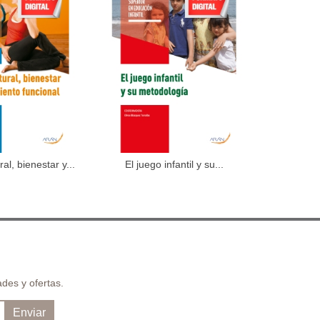
al, bienestar y...
El juego infantil y su...
Didácti
dir al carrito
Añadir al carrito
des y ofertas.
Enviar