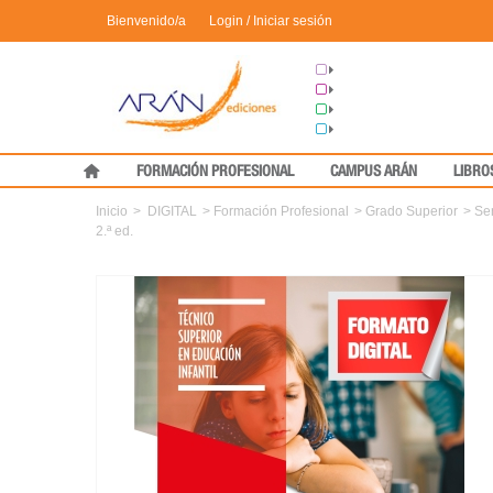
Bienvenido/a
Login / Iniciar sesión
Grupo Arán
Congresos
Formación
Medical Press
FORMACIÓN PROFESIONAL
CAMPUS ARÁN
LIBRO
Inicio
>
DIGITAL
>
Formación Profesional
>
Grado Superior
>
Ser
2.ª ed.