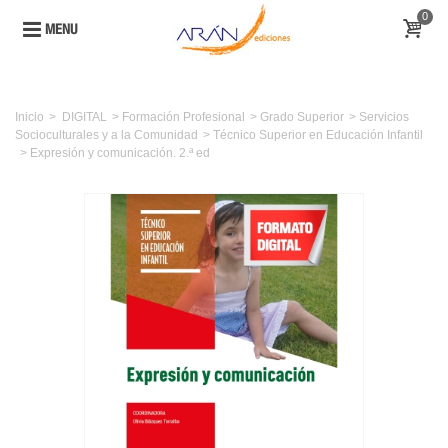
0
MENU
Inicio
>
DIGITAL
>
Formación Profesional
>
Grado Superior
>
Servicios
Socioculturales y a la Comunidad
>
Técnico Superior en Educación Infantil
>
Expresión y comunicación. 2.ª ed