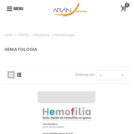
0
MENU
Inicio
>
PAPEL
>
Medicina
>
Hematologia
HEMATOLOGIA
Ordenar por
--