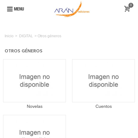
0
MENU
Inicio
>
DIGITAL
>
Otros géneros
OTROS GÉNEROS
Novelas
Cuentos