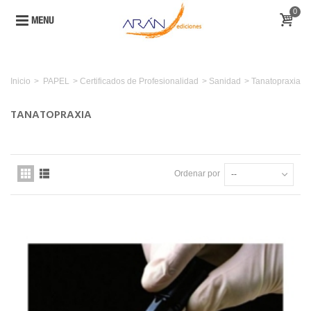
0
MENU
Inicio
>
PAPEL
>
Certificados de Profesionalidad
>
Sanidad
>
Tanatopraxia
TANATOPRAXIA
Ordenar por
--