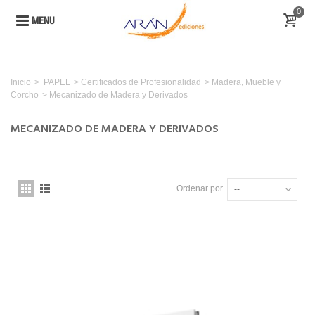
0
MENU
Inicio
>
PAPEL
>
Certificados de Profesionalidad
>
Madera, Mueble y
Corcho
>
Mecanizado de Madera y Derivados
MECANIZADO DE MADERA Y DERIVADOS
Ordenar por
--